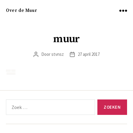
Over de Muur
Menu
muur
Door
stvnsz
27 april 2017
Berichtauteur
Berichtdatum
Zoeken
naar: