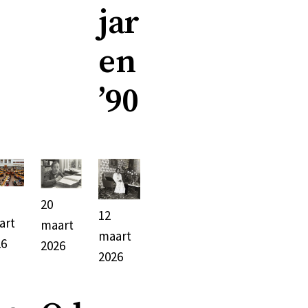
jar
en
’90
20
12
art
maart
maart
26
2026
2026