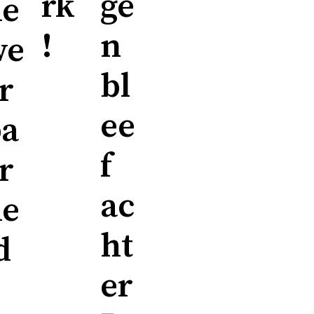
ge
rk
he
n
!
we
bl
r
ee
ba
f
r
ac
he
ht
d
er