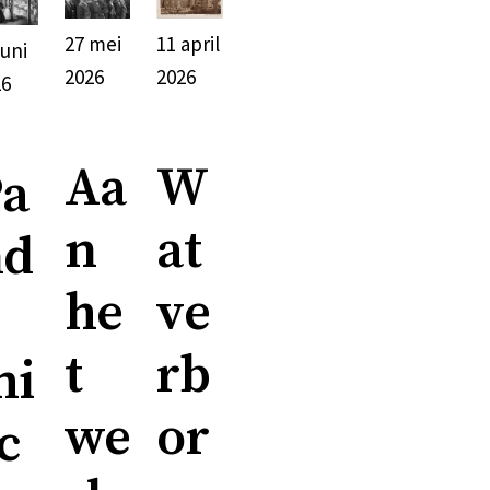
11 april
27 mei
juni
2026
2026
26
W
Aa
Pa
at
n
nd
ve
he
rb
t
mi
or
we
c