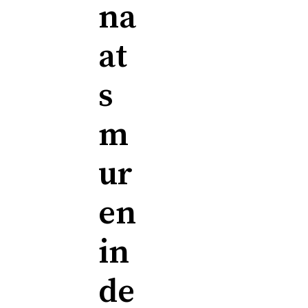
na
at
s
m
ur
en
in
de