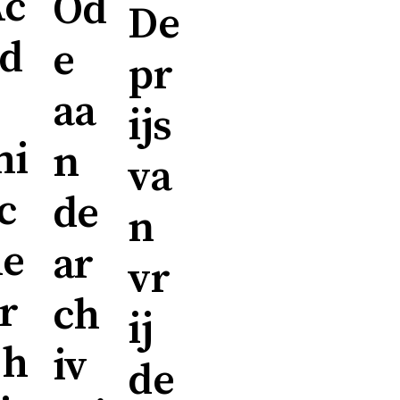
Ac
Od
De
d
e
pr
aa
ijs
mi
n
va
c
de
n
he
ar
vr
r
ch
ij
jh
iv
de