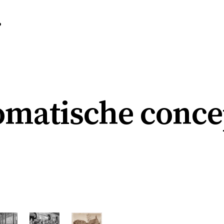
r
omatische conce