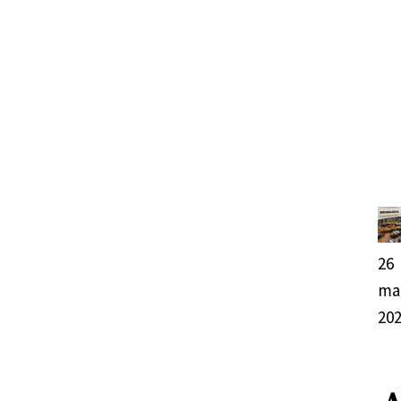
26
ma
20