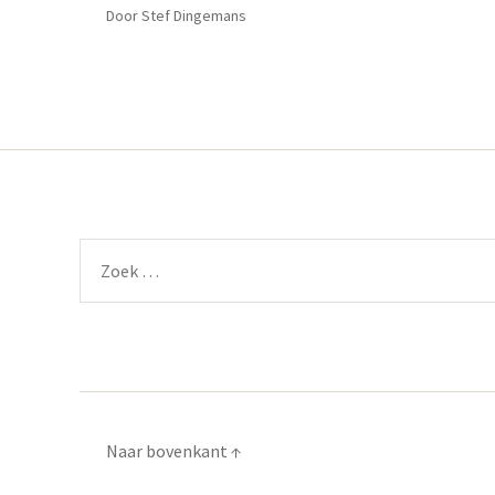
Door
Stef Dingemans
Zoeken
naar:
Naar bovenkant
↑