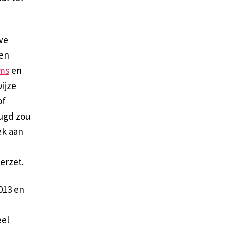
we
Een
lms
en
ijze
of
eugd zou
ek aan
erzet.
013 en
eel