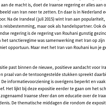
aan de macht is, doet de Iraanse regering er alles aan
 beeld van Iran neer te zetten. En daar is in Nederland 
or. Na de Irandeal (juli 2015) wint Iran aan populariteit,
als reisbestemming, maar ook als handelspartner. Ook d
ndse regering is de regering van Rouhani gunstig gezin
an het sanctieregime was samenwerking met Iran op zijn
niet opportuun. Maar met het Iran van Rouhani kun je g
.
itie past binnen de nieuwe, positieve aandacht voor Ir
en praal van de tentoongestelde stukken spreekt daarbi
. De informatievoorziening is overigens beperkt en vaak
ef. Het lijkt bij deze expositie eerder te gaan om het s
 zogenaamd Iraanse sfeer dan om educatie over de Iraa
denis. De thematische middagen die rondom de exposit