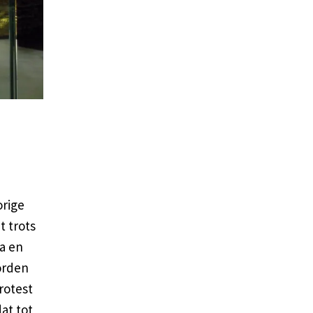
orige
 trots
a en
worden
rotest
at tot