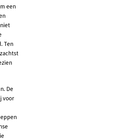
 om een
een
 niet
e
d. Ten
 zachtst
ezien
an. De
j voor
cheppen
nse
ie