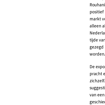
Rouhani 
positief
markt vo
alleen 
Nederla
tijde v
gezegd 
worden
De expos
pracht 
zichzelf
suggesti
van een
geschie