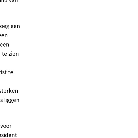
and van
sloeg een
geen
geen
 te zien
ist te
sterken
es liggen
 voor
esident