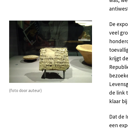
was, we
antiwest
De expos
veel gro
honderd 
toevalli
krijgt d
Republie
bezoeke
Levensg
(foto door auteur)
de link 
klaar bi
Dat de I
een expo