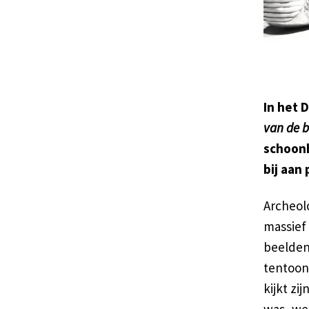
In het 
van de 
schoonh
bij aan
Archeol
massief 
beelden
tentoon
kijkt zi