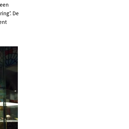
 een
ring’. De
ent