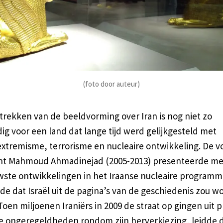
(foto door auteur)
trekken van de beeldvorming over Iran is nog niet zo
g voor een land dat lange tijd werd gelijkgesteld met
xtremisme, terrorisme en nucleaire ontwikkeling. De v
nt Mahmoud Ahmadinejad (2005-2013) presenteerde met
wste ontwikkelingen in het Iraanse nucleaire programm
de dat Israël uit de pagina’s van de geschiedenis zou 
Toen miljoenen Iraniërs in 2009 de straat op gingen uit p
e ongeregeldheden rondom zijn herverkiezing, leidde d