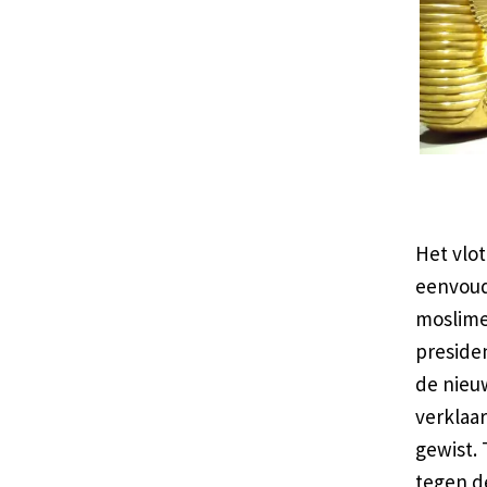
Het vlot
eenvoudi
moslime
preside
de nieu
verklaar
gewist. 
tegen d