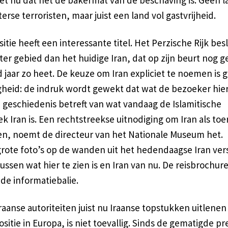
et nu dat het de bakermat van de beschaving is. Geen l
erse terroristen, maar juist een land vol gastvrijheid.
itie heeft een interessante titel. Het Perzische Rijk be
ter gebied dan het huidige Iran, dat op zijn beurt nog 
jaar zo heet. De keuze om Iran expliciet te noemen is 
gheid: de indruk wordt gewekt dat wat de bezoeker hier
e geschiedenis betreft van wat vandaag de Islamitische
k Iran is. Een rechtstreekse uitnodiging om Iran als toer
n, noemt de directeur van het Nationale Museum het.
rote foto’s op de wanden uit het hedendaagse Iran ver
tussen wat hier te zien is en Iran van nu. De reisbrochur
j de informatiebalie.
raanse autoriteiten juist nu Iraanse topstukken uitlenen
sitie in Europa, is niet toevallig. Sinds de gematigde pr