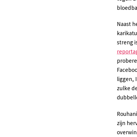
bloedba
Naast h
karikatu
streng i
reporta
probere
Facebook
liggen, 
zulke d
dubbell
Rouhani
zijn her
overwinn