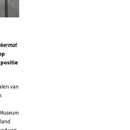
akermat
 op
xpositie
alen van
n
s Museum
 land