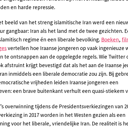
den en harde repressie.
et beeld van het streng islamitische Iran werd een nieu
ur gangbaar: Iran als het land met de twee gezichten. 
slamitisch regime én een liberale bevolking.
Boeken
,
fi
ges
vertellen hoe Iraanse jongeren op vaak ingenieuze w
n te ontsnappen aan de opgelegde regels. Wie Twitter 
 afstruint krijgt bevestigd dat als het aan de Iraanse j
Iran inmiddels een liberale democratie zou zijn. Bij gebr
emocratische vrijheden leiden Iraanse jongeren een
even: een brave buitenkant verhult een quasi-stiekem v
’s overwinning tijdens de Presidentsverkiezingen van 2
verkiezing in 2017 worden in het Westen gezien als een
ing voor het liberale, vriendelijke Iran. De realiteit is h