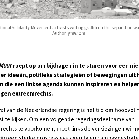
tional Solidarity Movement activists writing graffiti on the separation wall,
Author: יורם שורק
 Muur
roept op om bijdragen in te sturen voor een ni
ver ideeën, politieke strategieën of bewegingen uit 
n die een linkse agenda kunnen inspireren en helpen
tegen extreemrechts.
al van de Nederlandse regering is het tijd om hoopvol 
t te kijken. Om een volgende regeringsdeelname van
rechts te voorkomen, moet links de verkiezingen winn
 zijn een sterke progressieve agenda en campagnestrate