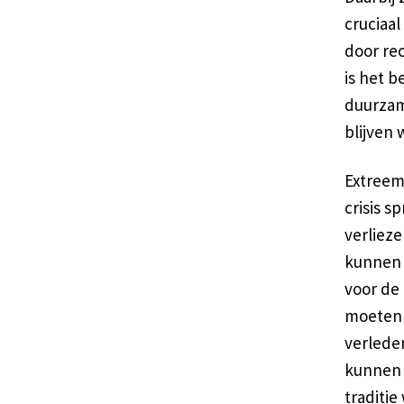
cruciaa
door rec
is het b
duurzam
blijven
Extreemr
crisis s
verlieze
kunnen 
voor de
moeten 
verleden
kunnen 
traditi