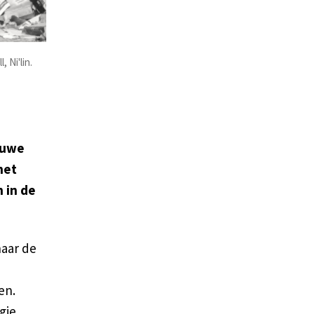
 Ni'lin.
euwe
het
 in de
naar de
en.
gie