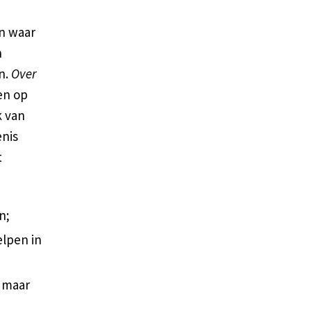
en waar
n
n.
Over
en op
k van
enis
t
n;
elpen in
, maar