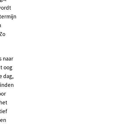
wordt
termijn
n
 Zo
s naar
et oog
e dag,
vinden
oor
het
tief
een