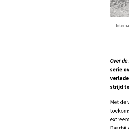
Interna
Over de
serie o
verlede
strijd 
Met de v
toekoms
extreem
Daarbij