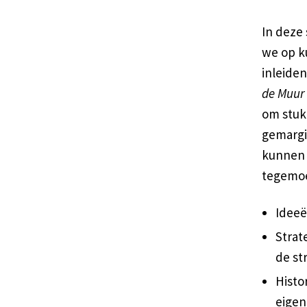
In deze 
we op k
inleiden
de Muur
om stukk
gemargi
kunnen 
tegemoe
Ideeë
Strat
de st
Histo
eigen