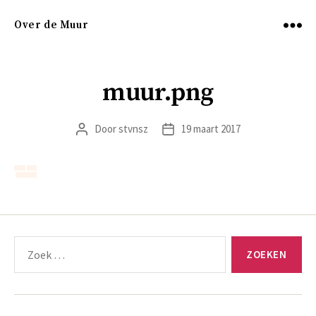
Over de Muur
Menu
muur.png
Door
stvnsz
19 maart 2017
Berichtauteur
Berichtdatum
Zoeken
naar: