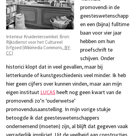
promovendi in de
geesteswetenschapp
en een (bijna) fulltime
baan voor vier jaar
Interieur Kruidenierswinkel. Bron:
hebben om hun
Rijksdienst voor het Cultureel
Erfgoed (Wikimedia Commons,
BY-
proefschrift te
CC
)
schijven. Onder
historici klopt dat in veel gevallen, maar bij
letterkunde of kunstgeschiedenis veel minder. Ik heb
hier geen cijfers over kunnen vinden, maar aan mijn
eigen instituut
LUCAS
heeft nog geen kwart van de
promovendi zo’n ‘ouderwetse’
promovendusaanstelling. In mijn vorige stukje
betoogde ik dat geesteswetenschappers
ondernemend (moeten) zijn, al blijft dat gegeven vaak
verraderlijk impliciet. Uit de veelheid aan constructies