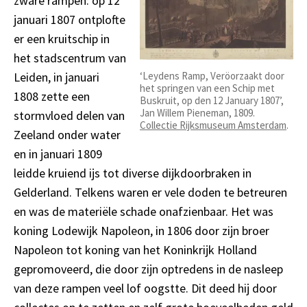
zware rampen: op 12
januari 1807 ontplofte
er een kruitschip in
het stadscentrum van
‘Leydens Ramp, Veröorzaakt door
Leiden, in januari
het springen van een Schip met
1808 zette een
Buskruit, op den 12 January 1807’,
Jan Willem Pieneman, 1809.
stormvloed delen van
Collectie Rijksmuseum Amsterdam
.
Zeeland onder water
en in januari 1809
leidde kruiend ijs tot diverse dijkdoorbraken in
Gelderland. Telkens waren er vele doden te betreuren
en was de materiële schade onafzienbaar. Het was
koning Lodewijk Napoleon, in 1806 door zijn broer
Napoleon tot koning van het Koninkrijk Holland
gepromoveerd, die door zijn optredens in de nasleep
van deze rampen veel lof oogstte. Dit deed hij door