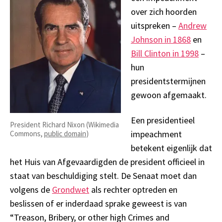
over zich hoorden
uitspreken –
Andrew
Johnson in 1868
en
Bill Clinton in 1998
–
hun
presidentstermijnen
gewoon afgemaakt.
Een presidentieel
President Richard Nixon (Wikimedia
impeachment
Commons,
public domain
)
betekent eigenlijk dat
het Huis van Afgevaardigden de president officieel in
staat van beschuldiging stelt. De Senaat moet dan
volgens de
Grondwet
als rechter optreden en
beslissen of er inderdaad sprake geweest is van
“Treason, Bribery, or other high Crimes and