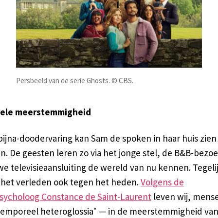
Persbeeld van de serie Ghosts. © CBS.
ele meerstemmigheid
bijna-doodervaring kan Sam de spoken in haar huis zie
n. De geesten leren zo via het jonge stel, de B&B-bezo
e televisieaansluiting de wereld van nu kennen. Tegelij
 het verleden ook tegen het heden.
Volgens de
psycholoog Constance de Saint-Laurent
leven wij, mensen
‘temporeel heteroglossia’ — in de meerstemmigheid van 