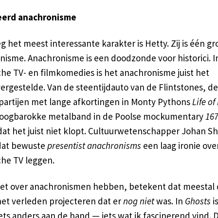
erd anachronisme
 het meest interessante karakter is Hetty. Zij is één gr
nisme. Anachronisme is een doodzonde voor historici. I
che TV- en filmkomedies is het anachronisme juist het
ergestelde. Van de steentijdauto van de Flintstones, de
rpartijen met lange afkortingen in Monty Pythons
Life of
hoogbarokke metalband in de Poolse mockumentary
16
 dat het juist niet klopt. Cultuurwetenschapper Johan S
at bewuste
presentist anachronisms
een laag ironie ove
che TV leggen.
het over anachronismen hebben, betekent dat meestal 
het verleden projecteren dat er
nog niet
was. In
Ghosts
i
ets anders aan de hand — iets wat ik fascinerend vind. D