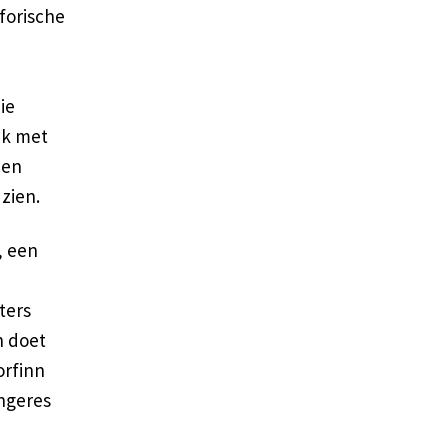
forische
die
jk met
een
zien.
, een
ters
n doet
orfinn
angeres