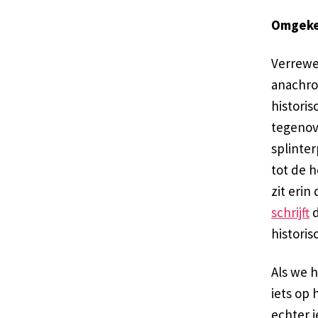
Omgeke
Verreweg
anachro
historis
tegenov
splinte
tot de 
zit erin
schrijft
d
historis
Als we 
iets op 
echter i