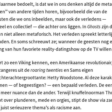
daarmee bedoelt, is dat we in ons denken altijd de meta
n” van andere tijden horen, bijvoorbeeld die van de
ten die we ons inbeelden, maar ook de verledens —
eel en collectief — die achter ons liggen. In
Ghosts
zijn 
 niet alleen metaforisch. Het verleden spreekt letterli
nden. En soms schreeuwt ze; wanneer de geesten nog 
ng van hun favoriete reality-datingshow op de TV willen 
rt zo een Viking kennen, een Amerikaanse revolutionair
zangeres uit de
roaring twenties
en Sams eigen
chterachtergroottante: Hetty Woodstone. Al deze karak
men — of begeestigen? — een bepaald verleden. De ee
 meer nuance dan de ander. Terwijl knuffelnoorman Th
t over plunderen, mede en orgies, stipt de show via z
juist serieuzere thema’s als racisme aan.