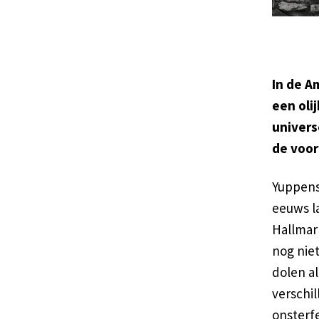
In de A
een oli
univers
de voor
Yuppens
eeuws l
Hallmar
nog niet
dolen a
verschil
onsterfe