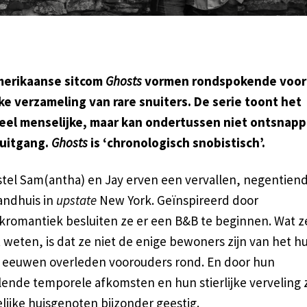
merikaanse sitcom
Ghosts
vormen rondspokende voor
jke verzameling van rare snuiters. De serie toont het
eel menselijke, maar kan ondertussen niet ontsnap
uitgang.
Ghosts
is ‘chronologisch snobistisch’.
tel Sam(antha) en Jay erven een vervallen, negentien
andhuis in
upstate
New York. Geïnspireerd door
kromantiek besluiten ze er een B&B te beginnen. Wat z
 weten, is dat ze niet de enige bewoners zijn van het hui
l eeuwen overleden voorouders rond. En door hun
lende temporele afkomsten en hun stierlijke verveling z
lijke huisgenoten bijzonder geestig.