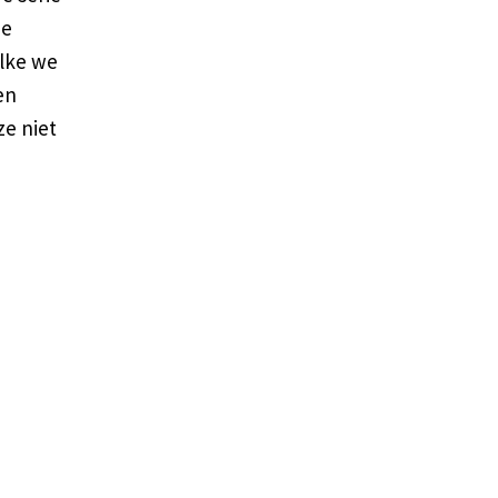
De
lke we
en
e niet