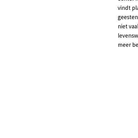
vindt pl
geesten
niet vaa
levensw
meer be