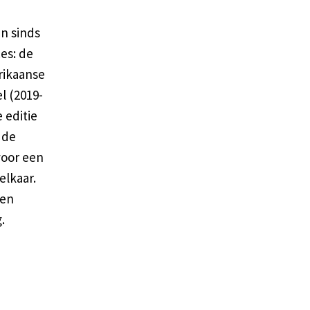
an sinds
es: de
rikaanse
l (2019-
 editie
 de
 voor een
elkaar.
ten
.