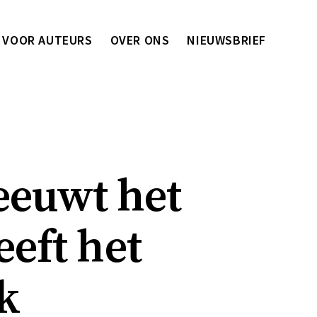
VOOR AUTEURS
OVER ONS
NIEUWSBRIEF
eeuwt het
eeft het
jk