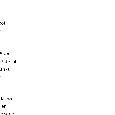
oot
n
 Brian
70
: de lol
hanks
r
dat we
s er
e serie