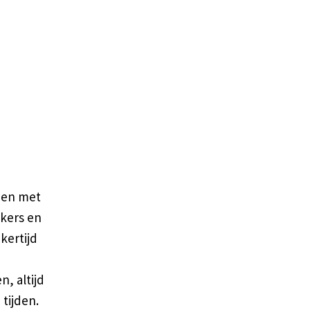
n en met
ekers en
kertijd
, altijd
tijden.