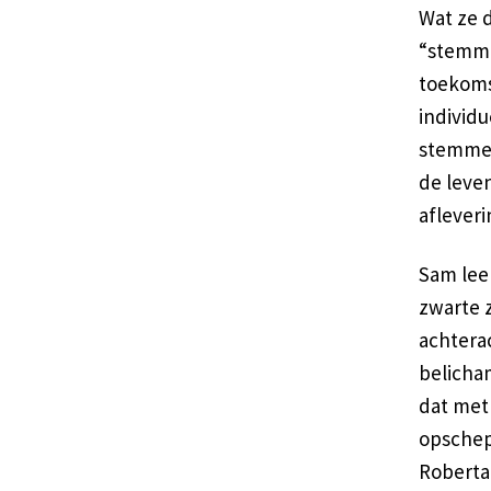
Wat ze 
“stemme
toekoms
individu
stemmen
de leve
afleveri
Sam lee
zwarte 
achtera
belicha
dat met
opschep
Roberta 