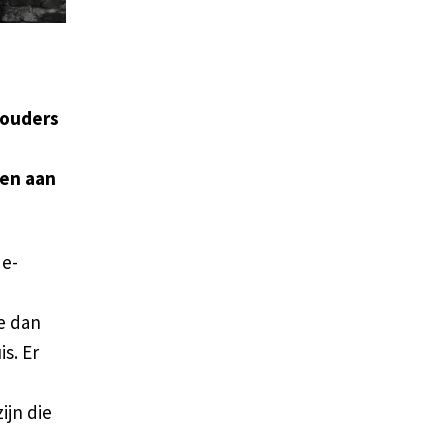
ouders
pen aan
de-
e dan
s. Er
ijn die