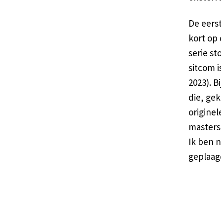
De eers
kort op 
serie st
sitcom 
2023). B
die, ge
originel
masterst
Ik ben n
geplaag