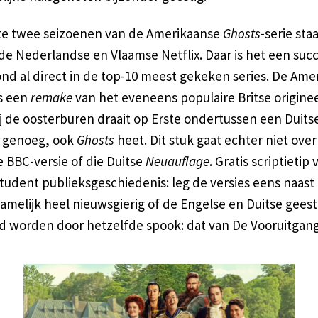
te twee seizoenen van de Amerikaanse
Ghosts
-serie sta
de Nederlandse en Vlaamse Netflix. Daar is het een succ
ond al direct in de top-10 meest gekeken series. De Ame
is een
remake
van het eveneens populaire Britse originee
ij de oosterburen draait op Erste ondertussen een Duitse
k genoeg, ook
Ghosts
heet. Dit stuk gaat echter niet over
e BBC-versie of die Duitse
Neuauflage
. Gratis scriptietip
udent publieksgeschiedenis: leg de versies eens naast 
amelijk heel nieuwsgierig of de Engelse en Duitse gees
d worden door hetzelfde spook: dat van De Vooruitgang