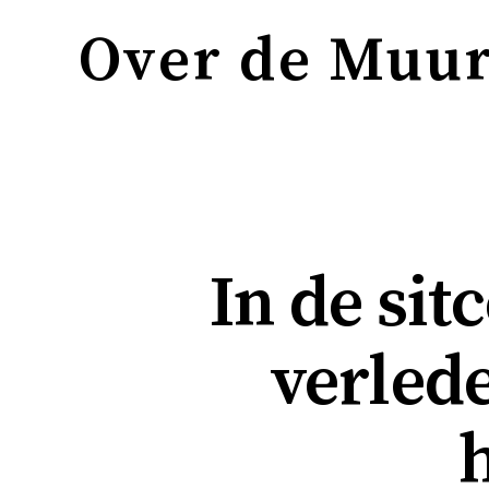
Over de Muu
In de si
verlede
h