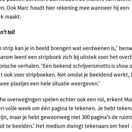
n. Ook Marc houdt hier rekening mee wanneer hij een
ek maakt.
’t tell
n strip kan je in beeld brengen wat verdwenen is,’ bena
arom leent een stripboek zich bij uitstek voor het ove
orische verhalen. ‘Een bekend schrijversmotto is
show do
t ook voor stripboeken. Net omdat je beeldend werkt, k
wee plaatjes een hele situatie weergeven.’
che overwegingen spelen echter ook een rol, erkent Mar
en volle week om één pagina te tekenen. Je hebt tekena
 zijn, maar je hebt gewoonweg niet 300 pagina’s de ruim
uit te beelden.’ Het medium dwingt tekenaars om heel