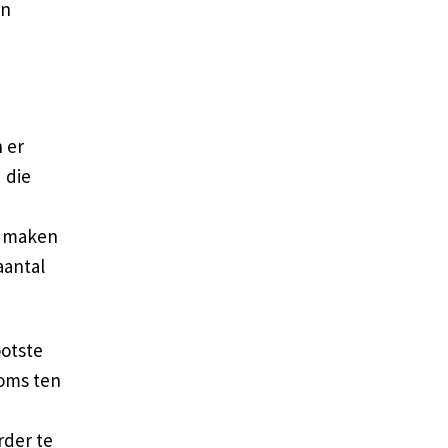
en
 er
d die
t maken
aantal
ootste
soms ten
rder te