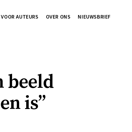
VOOR AUTEURS
OVER ONS
NIEUWSBRIEF
n beeld
en is”