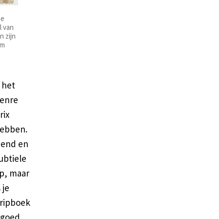
te
l van
n zijn
um
 het
genre
rix
hebben.
nnend en
ubtiele
op, maar
 je
tripboek
 goed