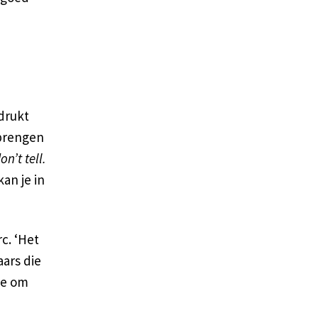
drukt
rbrengen
n’t tell.
an je in
c. ‘Het
ars die
te om