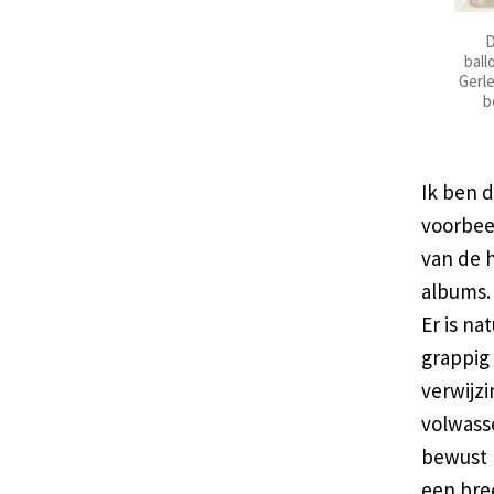
D
ball
Gerle
b
Ik ben 
voorbee
van de h
albums.
Er is na
grappig 
verwijz
volwasse
bewust 
een bre