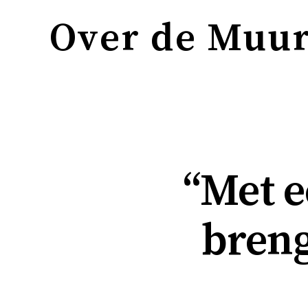
Over de Muu
“Met e
breng