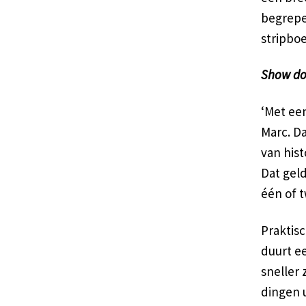
begrepe
stripbo
Show don
‘Met ee
Marc. Da
van hist
Dat geld
één of t
Praktis
duurt e
sneller
dingen 