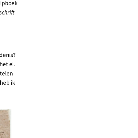
ripboek
schrift
edenis?
et ei.
stelen
heb ik