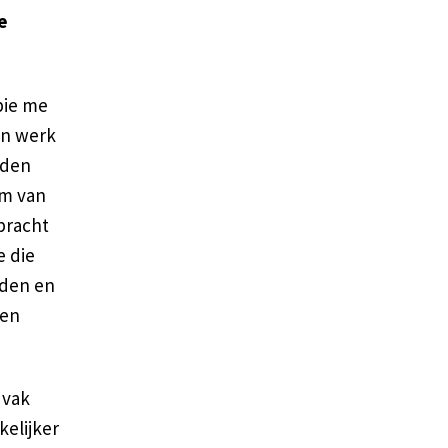
e
bie me
jn werk
eden
om van
bracht
e die
nden en
 en
 vak
kelijker