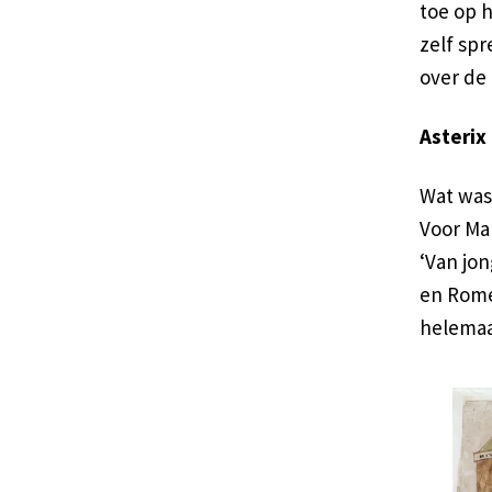
toe op 
zelf spr
over de
Asterix
Wat was 
Voor Mar
‘Van jo
en Rome
helemaa