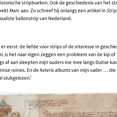
historische stripboeken. Ook de geschiedenis van het st
eekt Marc aan. Zo schreef hij onlangs een artikel in
Strip
 oudste ballonstrip van Nederland.
er eerst: de liefde voor strips of de interesse in geschi
c is het naar eigen zeggen een probleem van de kip of h
ngs af aan sleepten mijn ouders me mee langs Duitse ka
inse ruïnes. En de Asterix albums van mijn vader … die 
l stukgelezen.’