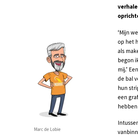
verhale
opricht
‘Mijn w
op het h
als make
begon ik
mij.’ E
de bal v
hun stri
een graf
hebben w
Intussen
Marc de Lobie
vanbinne