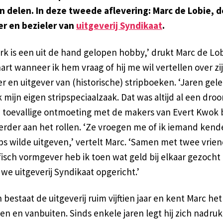
n delen. In deze tweede aflevering: Marc de Lobie, d
er en bezieler van
uitgeverij Syndikaat
.
erk is een uit de hand gelopen hobby,’ drukt Marc de Lo
art wanneer ik hem vraag of hij me wil vertellen over zi
r en uitgever van (historische) stripboeken. ‘Jaren gel
 mijn eigen stripspeciaalzaak. Dat was altijd al een dro
en toevallige ontmoeting met de makers van Evert Kwok 
erder aan het rollen. ‘Ze vroegen me of ik iemand kend
ps wilde uitgeven,’ vertelt Marc. ‘Samen met twee vrie
isch vormgever heb ik toen wat geld bij elkaar gezocht
e uitgeverij Syndikaat opgericht.’
 bestaat de uitgeverij ruim vijftien jaar en kent Marc het
n en vanbuiten. Sinds enkele jaren legt hij zich nadruk