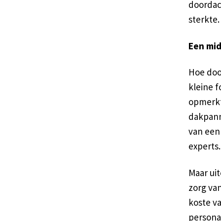
doordac
sterkte.
Een mid
Hoe doo
kleine f
opmerkt 
dakpann
van een 
experts.
Maar uit
zorg van
koste va
persona