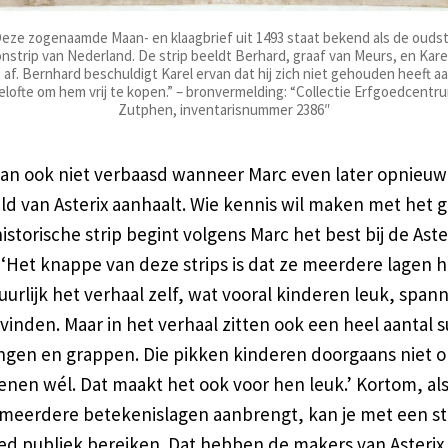
eze zogenaamde Maan- en klaagbrief uit 1493 staat bekend als de ouds
onstrip van Nederland. De strip beeldt Berhard, graaf van Meurs, en Kare
 af. Bernhard beschuldigt Karel ervan dat hij zich niet gehouden heeft aa
elofte om hem vrij te kopen.” – bronvermelding: “Collectie Erfgoedcentr
Zutphen, inventarisnummer 2386″
dan ook niet verbaasd wanneer Marc even later opnieuw
ld van Asterix aanhaalt. Wie kennis wil maken met het 
istorische strip begint volgens Marc het best bij de Aste
 ‘Het knappe van deze strips is dat ze meerdere lagen 
tuurlijk het verhaal zelf, wat vooral kinderen leuk, spa
vinden. Maar in het verhaal zitten ook een heel aantal s
ingen en grappen. Die pikken kinderen doorgaans niet 
nen wél. Dat maakt het ook voor hen leuk.’ Kortom, als
meerdere betekenislagen aanbrengt, kan je met een s
ed publiek bereiken. Dat hebben de makers van Asterix