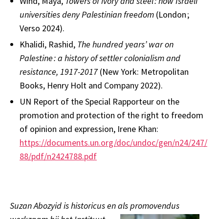
Wind, Maya,
Towers of ivory and steel
: how Israeli
universities deny Palestinian freedom
(London ;
Verso 2024).
Khalidi, Rashid,
The hundred years’ war on
Palestine
: a history of settler colonialism and
resistance, 1917-2017
(New York: Metropolitan
Books, Henry Holt and Company 2022).
UN Report of the Special Rapporteur on the
promotion and protection of the right to freedom
of opinion and expression, Irene Khan:
https://documents.un.org/doc/undoc/gen/n24/247/
88/pdf/n2424788.pdf
Suzan Abozyid is historicus en als promovendus