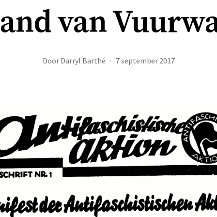
Land van Vuurw
Door
Darryl Barthé
7 september 2017