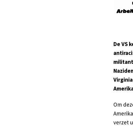
De VS k
antirac
militan
Nazidem
Virgini
Amerika
Om deze
Amerika
verzet u