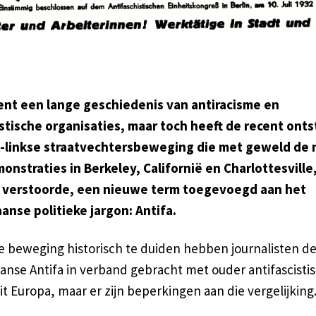
ent een lange geschiedenis van antiracisme en
istische organisaties, maar toch heeft de recent ont
t-linkse straatvechtersbeweging die met geweld de 
onstraties in Berkeley, Californië en Charlottesville
a verstoorde, een nieuwe term toegevoegd aan het
anse politieke jargon: Antifa.
 beweging historisch te duiden hebben journalisten d
anse Antifa in verband gebracht met ouder antifascisti
it Europa, maar er zijn beperkingen aan die vergelijking