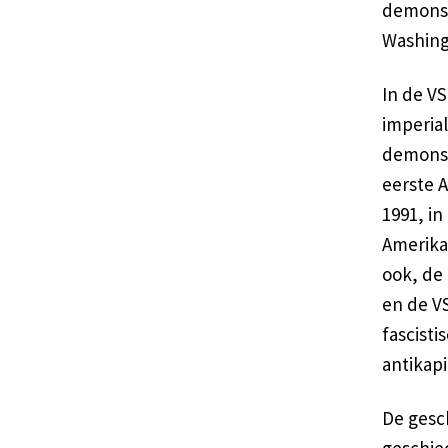
demonst
Washing
In de VS
imperial
demonstr
eerste 
1991, in
Amerika
ook, de
en de VS
fascisti
antikapi
De gesc
geschie