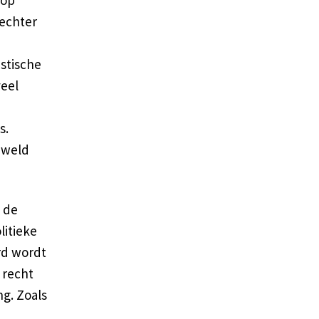
echter
,
stische
eel
s.
eweld
 de
litieke
rd wordt
 recht
g. Zoals
,