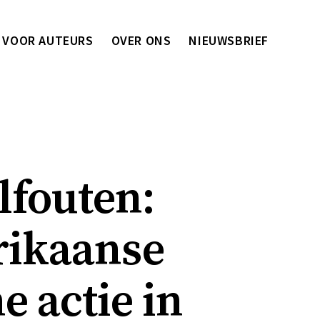
VOOR AUTEURS
OVER ONS
NIEUWSBRIEF
lfouten:
rikaanse
e actie in