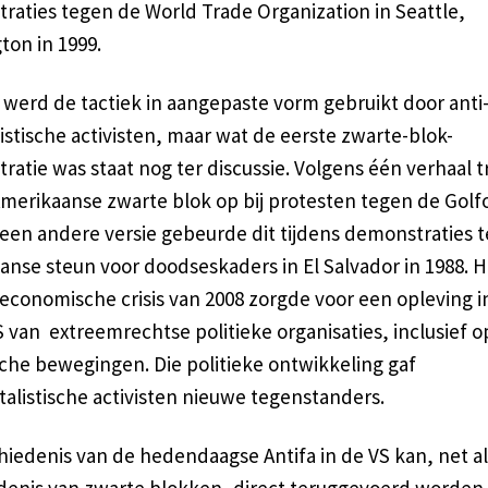
raties tegen de World Trade Organization in Seattle,
ton in 1999.
 werd de tactiek in aangepaste vorm gebruikt door anti
istische activisten, maar wat de eerste zwarte-blok-
atie was staat nog ter discussie. Volgens één verhaal t
Amerikaanse zwarte blok op bij protesten tegen de Golfo
 een andere versie gebeurde dit tijdens demonstraties 
anse steun voor doodseskaders in El Salvador in 1988. 
 economische crisis van 2008 zorgde voor een opleving i
 van extreemrechtse politieke organisaties, inclusief o
sche bewegingen. Die politieke ontwikkeling gaf
talistische activisten nieuwe tegenstanders.
hiedenis van de hedendaagse Antifa in de VS kan, net al
denis van zwarte blokken, direct teruggevoerd worden