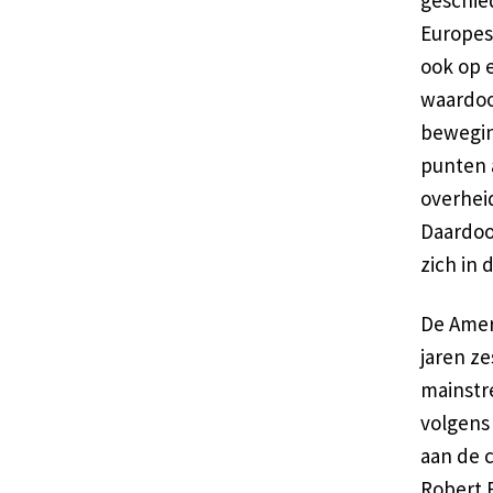
Europes
ook op 
waardoo
bewegin
punten a
overhei
Daardoo
zich in 
De Amer
jaren ze
mainstre
volgens 
aan de 
Robert F