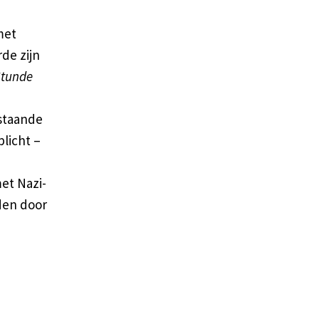
met
de zijn
Stunde
estaande
plicht –
et Nazi-
den door