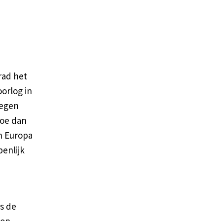
-
rad het
orlog in
tegen
Hoe dan
n Europa
penlijk
s de
 op