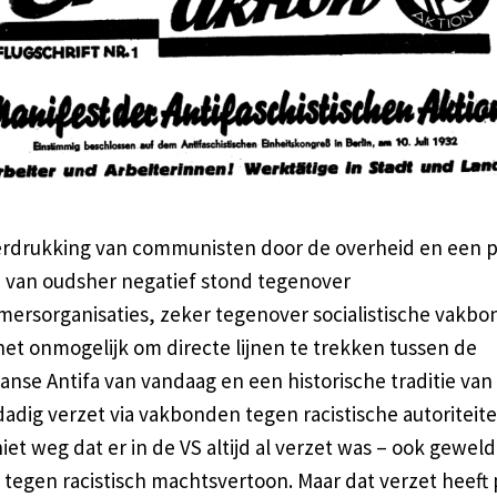
rdrukking van communisten door de overheid en een p
e van oudsher negatief stond tegenover
ersorganisaties, zeker tegenover socialistische vakbo
et onmogelijk om directe lijnen te trekken tussen de
nse Antifa van vandaag en een historische traditie van
dig verzet via vakbonden tegen racistische autoriteite
et weg dat er in de VS altijd al verzet was – ook gewel
 tegen racistisch machtsvertoon. Maar dat verzet heeft 