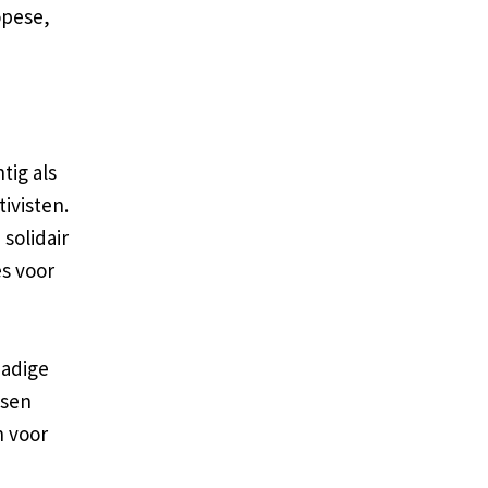
opese,
tig als
ivisten.
solidair
s voor
dadige
ssen
n voor