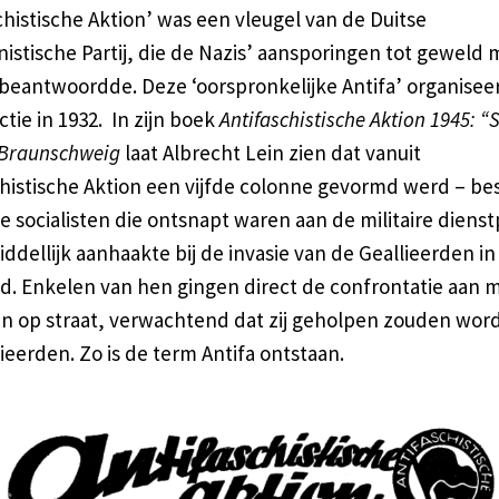
chistische Aktion’ was een vleugel van de Duitse
stische Partij, die de Nazis’ aansporingen tot geweld 
beantwoordde. Deze ‘oorspronkelijke Antifa’ organiseer
ctie in 1932. In zijn boek
Antifaschistische Aktion 1945: “
n Braunschweig
laat Albrecht Lein zien dat vanuit
chistische Aktion een vijfde colonne gevormd werd – b
se socialisten die ontsnapt waren aan de militaire dienst
ddellijk aanhaakte bij de invasie van de Geallieerden in
nd. Enkelen van hen gingen direct de confrontatie aan m
ten op straat, verwachtend dat zij geholpen zouden wor
ieerden. Zo is de term Antifa ontstaan.