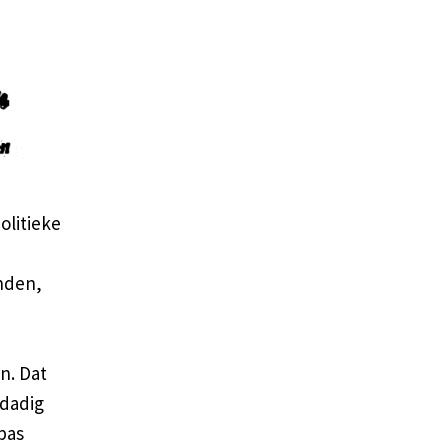
olitieke
nden,
n. Dat
ddadig
pas