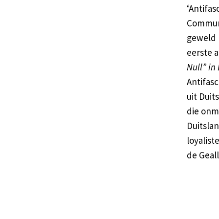
‘Antifas
Communi
geweld 
eerste a
Null” i
Antifas
uit Duit
die onmi
Duitsla
loyalis
de Geall