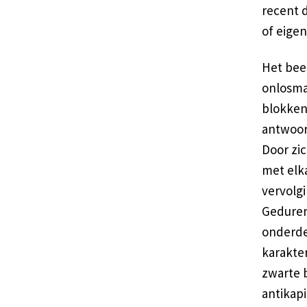
recent 
of eigen
Het beel
onlosma
blokken’
antwoord
Door zic
met elk
vervolg
Geduren
onderde
karakte
zwarte 
antikapi