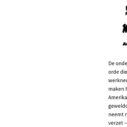
De onde
orde di
werknem
maken h
Amerikaa
geweldda
neemt ni
verzet –