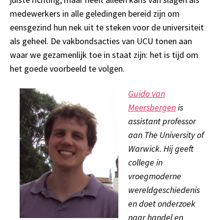
medewerkers in alle geledingen
bereid zijn om
eensgezind hun nek uit te steken voor de universiteit
als geheel.
De vakbondsacties van UCU
tonen aan
waar
we
gezamenlijk toe in staat
zijn
:
h
et is tijd om
het goede voorbeeld te volgen.
Guido van
Meersbergen
is
assistant professor
aan The University of
Warwick. Hij geeft
college in
vroegmoderne
wereldgeschiedenis
en doet onderzoek
naar handel en