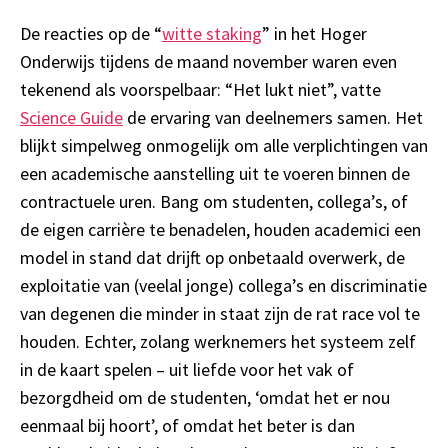
De reacties op de “
witte staking
” in het Hoger
Onderwijs tijdens de maand
n
ovember waren even
tekenend als voorspelbaar: “Het lukt niet”
, vatte
Science Guide
de ervaring van deelnemers samen. Het
blijkt simpelweg onmogelijk om alle verplichtingen van
een academische aanstelling uit te voeren binnen de
contractuele uren.
Bang
om studenten
,
collega’s
, of
de eigen carrière
te benadelen
,
houden academici een
model in stand dat drijft op
onbetaald overwerk
, de
exploitatie van
(veelal
jonge
)
collega’s en discriminatie
van
degenen
die
minder in staat zijn
de rat
race
vol te
houden. Echter, zolang werknemers het systeem
zelf
in de kaart spelen – uit liefde voor het vak of
bezorgdheid om de studenten,
‘
omdat het er nou
eenmaal bij hoort
’
, of omdat
het
beter is dan