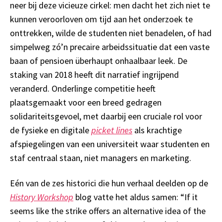
neer bij deze vicieuze cirkel: men
dacht
het zich niet te
kunnen veroorloven om tijd aan het onderzoek te
onttrekken, wilde de studenten niet benadelen, of had
simpelweg zó’n precaire arbeidssituatie dat een vaste
baan of pensioen überhaupt onhaalbaar leek. De
staking van 2018 heeft dit narratief
ingrijpend
veranderd.
O
nderlinge competitie
heeft
plaatsgemaakt
voor een breed gedragen
solidariteitsgevoel,
met
daarbij
een cruciale rol voor
de fysieke en digitale
picket lines
als krachtige
afspiegelingen van een
universiteit waar studenten en
staf centraal staan, niet managers en marketing.
E
én van de zes historici die hun verhaal deelden
op de
History Workshop
blog vatte het aldus samen: “
If it
seems like the strike offers an alternative idea of the