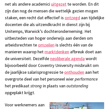
net
als andere academici
uitgezet
te worden.
En dit
zijn dan nog de mensen die wettelijk
gezien mogen
staken, een recht dat effectief is
ontzegd
aan tijdelijke
docenten die als uitzendkracht in dienst zijn bij
Unitemps,
Warwick’s
dochteronderneming
. Het
uitbesteden van hoger onderwijs
aan derde
n
om
arbeidsrechten te
omzeilen
is slechts één van de
manieren waarop het
marktdenken
afbreuk doet aan
de universiteit
.
Dezelfde
neoliberale agenda
wordt
bijvoorbeeld
door Coventry University
misbruikt om
de jaarlijkse
salarisprogressie
t
e
onthouden
aan het
overgrote deel van het personeel wie
r
performance
het predikaat
strong
in plaats van
outstanding
opgeplakt krijgt.
Voor werknemers aan