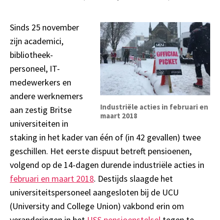
Sinds 25 november
zijn academici,
bibliotheek-
personeel, IT-
medewerkers en
andere werknemers
Industriële acties in februari en
aan zestig Britse
maart 2018
universiteiten in
staking
in het kader van
één of (in 42 gevallen) twee
geschillen
. Het eerste
dispuut
betreft pensioenen,
volgend op de 14-dagen durende industriële acties in
februari en maart 2018
.
Destijds slaagde het
universiteitspersoneel aangesloten bij de
UCU
(University and College Union) vakbond
erin om
veranderingen in het
USS
pensioenstelsel
tegen te