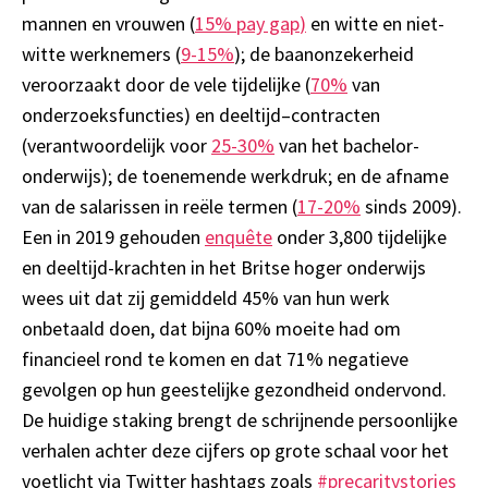
mannen en vrouwen (
15%
pay gap
)
en witte en niet-
witte werknemers (
9-15%
)
;
de baanonzekerheid
veroorzaakt door de
vele
tijdelijke
(
70%
van
onderzoeksfuncties)
en
deeltijd
–
contracten
(verantwoordelijk voor
25-30%
van het bachelor-
onderwijs)
;
de toenemende werk
druk;
en de afname
van de salarissen in reële termen (
17-20%
sinds 2009).
Een in 2019 gehouden
enquête
onder 3,800 tijdelijke
en deeltijd-
krachten in het Britse hoger onderwijs
wees uit dat
z
ij
gemiddeld 45% van hun werk
onbetaald doen, dat bijna 60% moeite had om
financieel rond te komen en dat 71% negatieve
gevolgen
op hun geestelijke ge
zond
heid ondervond.
De huidige staking brengt de schrijnende persoonlijke
verhalen achter deze cijfers
op grote schaal voor het
voetlicht via Twitter hashtags zoals
#precaritystories