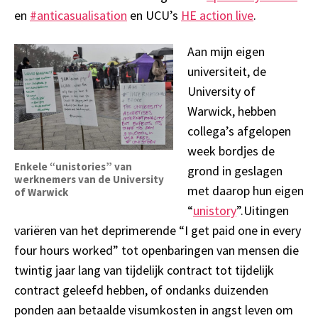
en
#anticasualisation
en UCU’s
HE action live
.
Aan
mijn eigen
universiteit, de
University of
Warwick,
hebben
collega
’
s
afgelopen
week
bordjes de
Enkele “unistories” van
grond in geslagen
werknemers van de University
met daarop hun eigen
of Warwick
“
unistory
”
.
U
itingen
variëren van het deprimerende “I get
paid one
in every
four hours work
ed
” tot
openbaringen van mensen die
twintig jaar lang van tijdelijk contract tot tijdelijk
contract geleefd hebben, of ondanks duizenden
ponden aan betaalde visumkosten in angst leven om