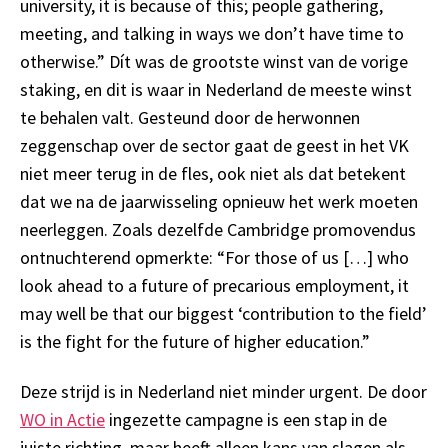
university, it is because of this; people gathering,
meeting, and talking in ways we don’t have time to
otherwise.”
Dít was de grootste winst van de vorige
staking, en dit is waar in Nederland de meeste winst
te behalen valt. Gesteund door de
herwonnen
zeggenschap over de sector gaat de geest in het VK
niet meer terug in de fles,
ook niet
als dat betekent
dat we na de jaarwisseling opnieuw het werk moeten
neerleggen.
Zoals dezelfde
Cambridge promovendus
ont
nuchter
end
opmerkte
:
“
For those of us […] who
look ahead to a future of precarious employment, it
may well be that our biggest ‘contribution to the field’
is the fight for the future of higher education.”
Deze
strijd
is
in Nederland niet minder urgent
.
De door
WO in Actie
ingezette campagne
is een stap in de
juiste richting, maar heeft alleen kans van slagen als