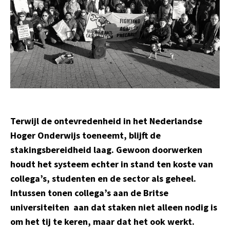
Terwijl de
ontevredenheid
in het Nederlandse
Hoger Onderwijs toeneemt, blijft de
stakingsbereidheid laag.
Gewoon d
oorwerken
houdt het systeem
echter
in stand ten koste van
collega’s, studenten en de sector als geheel.
Intussen tonen c
ollega’s aan de Britse
universiteiten
aan dat
staken niet alleen no
dig
is
om het tij te keren,
maar dat het ook werkt.