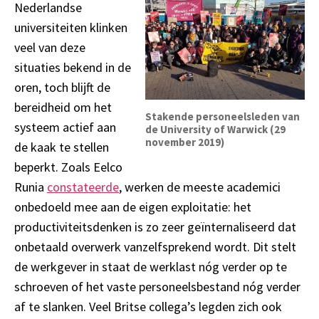
Nederlandse
universiteiten
klinken
veel van deze
situaties bekend in de
oren
,
toch
blijft de
bereidheid om het
Stakende personeelsleden van
systeem actief aan
de University of Warwick (29
november 2019)
de kaak te stellen
beperkt. Zoals
Eelco
Runia
constateerde
,
werken
de meeste
academici
onbedoeld
mee aan
de
eigen exploitatie
:
het
productiviteitsdenken
is zo zeer
geïnternaliseerd dat
onbetaald overwerk
vanzelfsprekend
wordt
. D
i
t stelt
de werkgever
in staat
de werklast nóg verder op te
schroeven of het vaste personeelsbestand nóg verder
af te slanken.
Veel Britse collega
’
s leg
den
zich ook