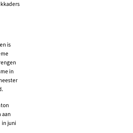
nkkaders
en is
reme
brengen
sme in
 meester
d.
nton
n aan
in juni