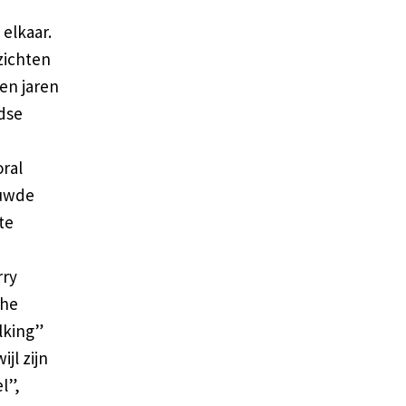
 elkaar.
zichten
en jaren
ndse
ral
huwde
te
rry
che
lking”
ijl zijn
l”,