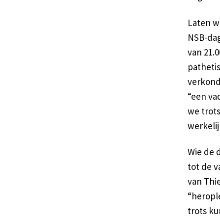
Laten we
NSB-dag.
van 21.0
patheti
verkond
“een va
we trots
werkeli
Wie de 
tot de v
van Thi
“heropl
trots ku