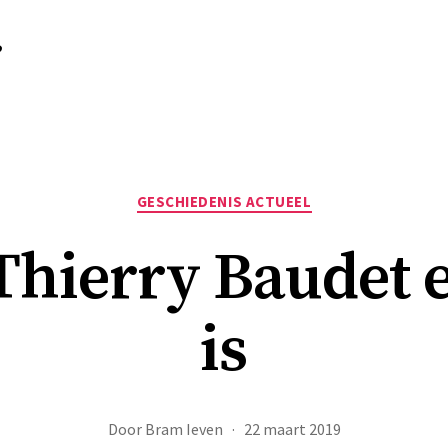
r
Categorieën
GESCHIEDENIS ACTUEEL
ierry Baudet e
is
Door
Bram Ieven
22 maart 2019