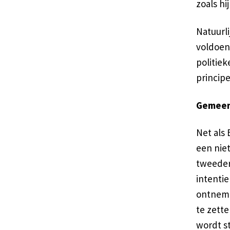
zoals hi
Natuurli
voldoen
politie
principe
Gemeen
Net als 
een niet
tweeder
intenti
ontneme
te zette
wordt s