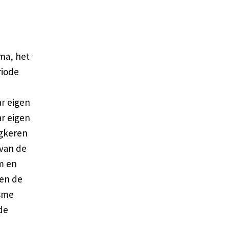
ma, het
riode
r eigen
ar eigen
ugkeren
 van de
m en
pen de
isme
de