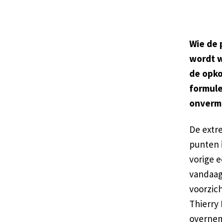
Wie de 
wordt w
de opko
formule
onvermi
De extre
punten 
vorige e
vandaag
voorzic
Thierry 
overnem