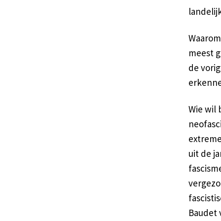
landelij
Waarom 
meest gr
de vorig
erkenne
Wie wil
neofasci
extreme
uit de j
fascism
vergezoc
fascist
Baudet v