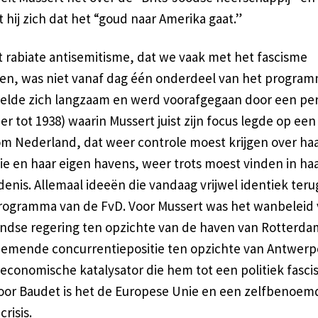
 hij zich dat het “goud naar Amerika gaat.”
t rabiate antisemitisme, dat we vaak met het fascisme
ren, was niet vanaf dag één onderdeel van het program
elde zich langzaam en werd voorafgegaan door een pe
r tot 1938) waarin Mussert juist zijn focus legde op een
m Nederland, dat weer controle moest krijgen over haa
e en haar eigen havens, weer trots moest vinden in ha
enis. Allemaal ideeën die vandaag vrijwel identiek ter
programma van de FvD. Voor Mussert was het wanbeleid
ndse regering ten opzichte van de haven van Rotterda
nemende concurrentiepositie ten opzichte van Antwer
-economische katalysator die hem tot een politiek fasc
Voor Baudet is het de Europese Unie en een zelfbenoem
crisis.