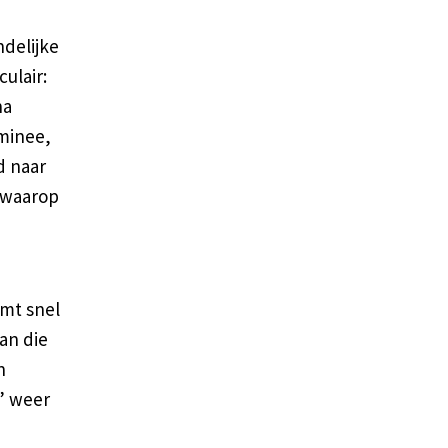
ndelijke
ulair:
na
minee,
d naar
 waarop
omt snel
van die
n
’ weer