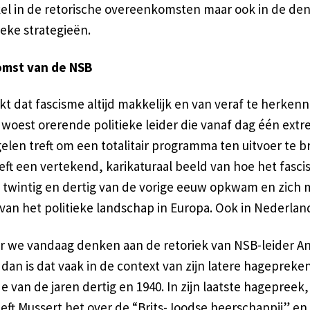
kel in de retorische overeenkomsten maar ook in de de
ieke strategieën.
omst van de NSB
t dat fascisme altijd makkelijk en van veraf te herkenn
 woest orerende politieke leider die vanaf dag één ext
elen treft om een totalitair programma ten uitvoer te 
eft een vertekend, karikaturaal beeld van hoe het fasci
n twintig en dertig van de vorige eeuw opkwam en zich
van het politieke landschap in Europa. Ook in Nederlan
 we vandaag denken aan de retoriek van NSB-leider A
dan is dat vaak in de context van zijn latere hagepreke
e van de jaren dertig en 1940. In zijn laatste hagepreek, 
eft Mussert het over de “Brits-Joodse heerschappij” en