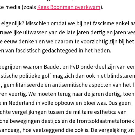
ke media (zoals
Kees Boonman overkwam
).
eigenlijk? Misschien omdat we bij het fascisme enkel a
uwelijke uitwassen van de late jaren dertig en jaren ve
e eeuw denken en we daarom te voorzichtig zijn bij het
n van fascistisch gedachtegoed in het heden.
 begrijpen waarom Baudet en FvD onderdeel zijn van ee
stische politieke golf mag zich dan ook niet blindstare
, gemilitariseerde en antisemitische aspecten van het 
aren veertig. We moeten terug naar de jaren dertig, toen
e in Nederland in volle opbouw en bloei was. Dus geen
hte vergelijkingen tussen de militaire esthetica van
ische bewegingen destijds en de frontsoldaatmetaforiek
andaag, hoe veelzeggend die ook is. De vergelijking zit