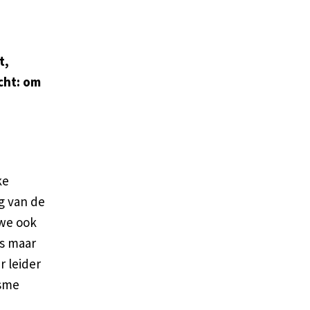
t,
cht: om
ke
g van de
 we ook
s maar
r leider
isme