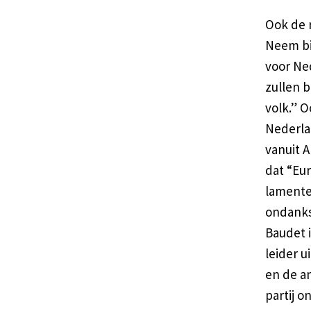
Ook de r
Neem bi
voor Ne
zullen b
volk.” O
Nederla
vanuit 
dat “Eu
lamente
ondanks
Baudet i
leider 
en de a
partij o