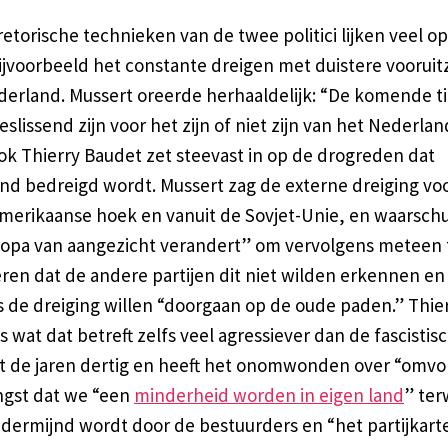
etorische technieken van de twee politici lijken veel op
jvoorbeeld het constante dreigen met duistere vooruit
derland. Mussert oreerde herhaaldelijk: “De komende ti
eslissend zijn voor het zijn of niet zijn van het Nederla
ok Thierry Baudet zet steevast in op de drogreden dat
nd bedreigd wordt. Mussert zag de externe dreiging voo
Amerikaanse hoek en vanuit de Sovjet-Unie, en waarsc
ropa van aangezicht verandert” om vervolgens meteen 
ren dat de andere partijen dit niet wilden erkennen en
 de dreiging willen “doorgaan op de oude paden.” Thie
s wat dat betreft zelfs veel agressiever dan de fascistis
uit de jaren dertig en heeft het onomwonden over “omvo
ngst dat we “een
minderheid worden in eigen land
” terw
ndermijnd wordt door de bestuurders en “het partijkarte