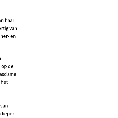
an haar
ertig van
 her- en
n
n op de
fascisme
 het
 van
 dieper,