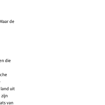
 Maar de
en die
sche
e
land uit
 zijn
ats van