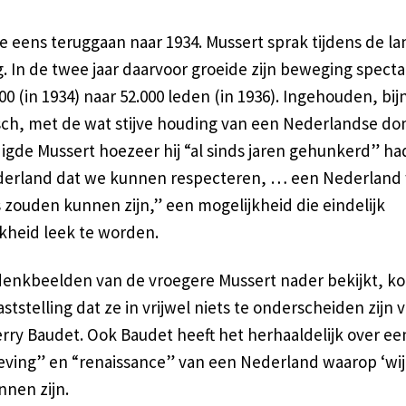
 eens teruggaan naar 1934. Mussert sprak tijdens de la
 In de twee jaar daarvoor groeide zijn beweging spectac
00 (in 1934) naar 52.000 leden (in 1936). Ingehouden, bij
sch, met de wat stijve houding van een Nederlandse do
igde Mussert hoezeer hij “al sinds jaren gehunkerd” ha
derland dat we kunnen respecteren, … een Nederland
 zouden kunnen zijn,” een mogelijkheid die eindelijk
jkheid leek te worden.
denkbeelden van de vroegere Mussert nader bekijkt, k
aststelling dat ze in vrijwel niets te onderscheiden zijn 
erry Baudet. Ook Baudet heeft het herhaaldelijk over ee
eving” en “renaissance” van een Nederland waarop ‘wij
nnen zijn.