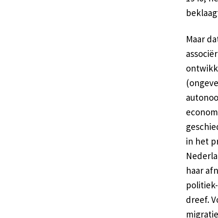
beklaagt
Maar da
associë
ontwikk
(ongevee
autonoo
economi
geschied
in het 
Nederla
haar af
politiek
dreef. 
migratie