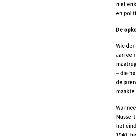
niet en
en polit
De opk
Wie denk
aan een
maatreg
– die he
de jare
maakte 
Wanneer
Mussert 
het eind
1940, he