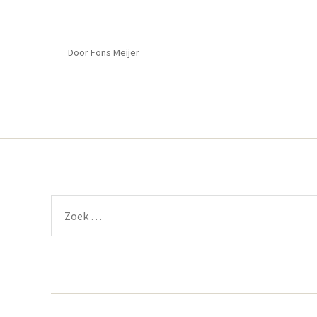
Door
Fons Meijer
Zoeken
naar: