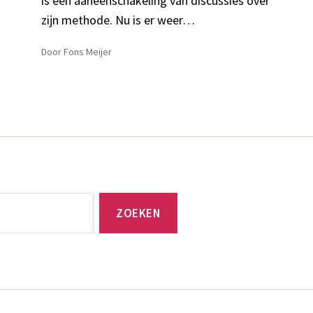
is een aaneenschakeling van discussies over
zijn methode. Nu is er weer…
Door
Fons Meijer