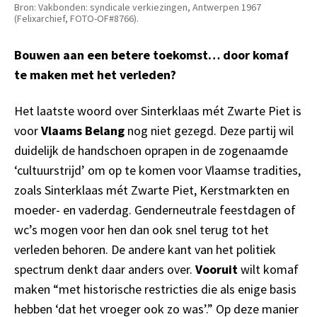
Bron: Vakbonden: syndicale verkiezingen, Antwerpen 1967
(Felixarchief, FOTO-OF#8766).
Bouwen aan een betere toekomst… door komaf
te maken met het verleden?
Het laatste woord over Sinterklaas mét Zwarte Piet is
voor
Vlaams Belang
nog niet gezegd. Deze partij wil
duidelijk de handschoen oprapen in de zogenaamde
‘cultuurstrijd’ om op te komen voor Vlaamse tradities,
zoals Sinterklaas mét Zwarte Piet, Kerstmarkten en
moeder- en vaderdag. Genderneutrale feestdagen of
wc’s mogen voor hen dan ook snel terug tot het
verleden behoren. De andere kant van het politiek
spectrum denkt daar anders over.
Vooruit
wilt komaf
maken “met historische restricties die als enige basis
hebben ‘dat het vroeger ook zo was’.” Op deze manier