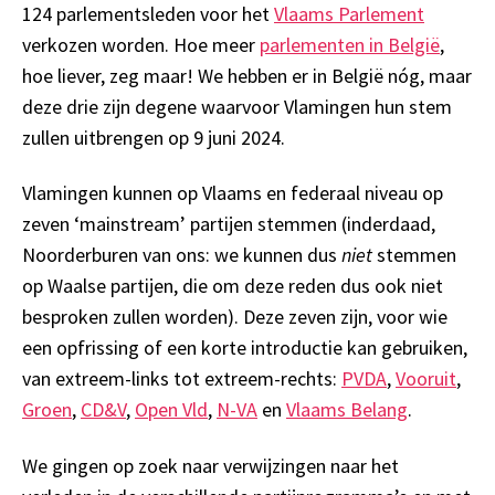
124 parlementsleden voor het
Vlaams Parlement
verkozen worden. Hoe meer
parlementen in België
,
hoe liever, zeg maar! We hebben er in België nóg, maar
deze drie zijn degene waarvoor Vlamingen hun stem
zullen uitbrengen op 9 juni 2024.
Vlamingen kunnen op Vlaams en federaal niveau op
zeven ‘mainstream’ partijen stemmen (inderdaad,
Noorderburen van ons: we kunnen dus
niet
stemmen
op Waalse partijen, die om deze reden dus ook niet
besproken zullen worden). Deze zeven zijn, voor wie
een opfrissing of een korte introductie kan gebruiken,
van extreem-links tot extreem-rechts:
PVDA
,
Vooruit
,
Groen
,
CD&V
,
Open Vld
,
N-VA
en
Vlaams Belang
.
We gingen op zoek naar verwijzingen naar het