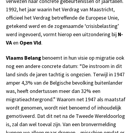
verwezen naar concrete gebeurtenissen of jaartallen.
1992, het jaar waarin het Verdrag van Maastricht,
officieel het Verdrag betreffende de Europese Unie,
getekend werd en de zogenaamde ‘crisisbelasting’
werd ingevoerd, vormt hierop een uitzondering bij
N-
VA
en
Open Vld
.
Vlaams Belang
benoemt in hun visie op migratie ook
nog een andere concrete datum: “De instroom in dit
land sinds de jaren tachtig is ongezien. Terwijl in 1947
amper 4,3% van de Belgische bevolking buitenlander
was, heeft ondertussen meer dan 32% een
migratieachtergrond.” Waarom net 1947 als maatstaf
wordt genomen, wordt niet benoemd of inhoudelijk
gemotiveerd. Dat dit net na de Tweede Wereldoorlog
is, zal dan wel toeval zijn. Van een bronvermelding
kunnen we alleen maar dromen – misschien omdat er