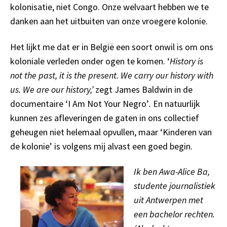
kolonisatie, niet Congo. Onze welvaart hebben we te
danken aan het uitbuiten van onze vroegere kolonie.
Het lijkt me dat er in België een soort onwil is om ons
koloniale verleden onder ogen te komen. ‘
History is
not the past, it is the present. We carry our history with
us.
We are our history
,’
zegt James Baldwin in de
documentaire ‘I Am Not Your Negro’
.
En natuurlijk
kunnen zes afleveringen de gaten in ons collectief
geheugen niet helemaal opvullen, maar ‘Kinderen van
de kolonie’ is volgens mij alvast een goed begin.
Ik ben
Awa
-Alice Ba,
studente journalistiek
uit Antwerpen met
een bachelor rechten.