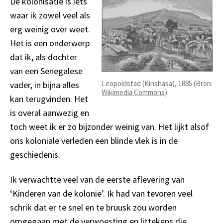
De kolonisatie is iets
waar ik zowel veel als
erg weinig over weet.
Het is een onderwerp
dat ik, als dochter
van een Senegalese
Leopoldstad (Kinshasa), 1885 (Bron:
vader, in bijna alles
Wikimedia Commons
)
kan terugvinden. Het
is overal aanwezig en
toch weet ik er zo bijzonder weinig van. Het lijkt alsof
ons koloniale verleden een blinde vlek is in de
geschiedenis.
Ik verwachtte veel van de eerste aflevering van
‘Kinderen van de kolonie’. Ik had van tevoren veel
schrik dat er te snel en te bruusk zou worden
omgegaan met de verwoesting en littekens die