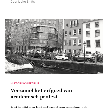
Door
Lieke Smits
Categorieën
HISTORISCH BEDRIJF
Verzamel het erfgoed van
academisch protest
Het is tijd om het erfgoed van academisch